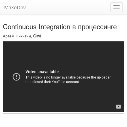
MakeDev
Toggl
navig
Continuous Integration в процессинге
Артем Никитин, Qiwi