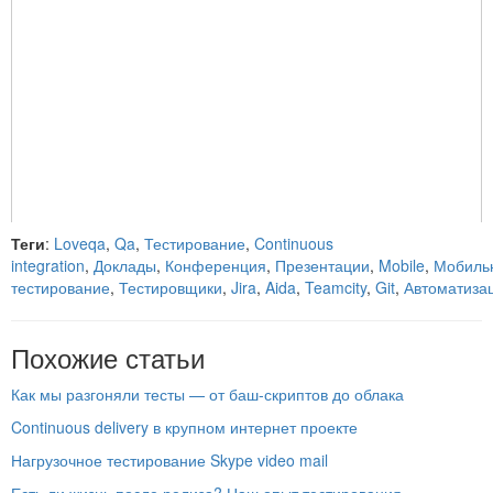
Теги
:
Loveqa
,
Qa
,
Тестирование
,
Continuous
integration
,
Доклады
,
Конференция
,
Презентации
,
Mobile
,
Мобиль
тестирование
,
Тестировщики
,
Jira
,
Aida
,
Teamcity
,
Git
,
Автоматиза
Похожие статьи
Как мы разгоняли тесты — от баш-скриптов до облака
Continuous delivery в крупном интернет проекте
Нагрузочное тестирование Skype video mail