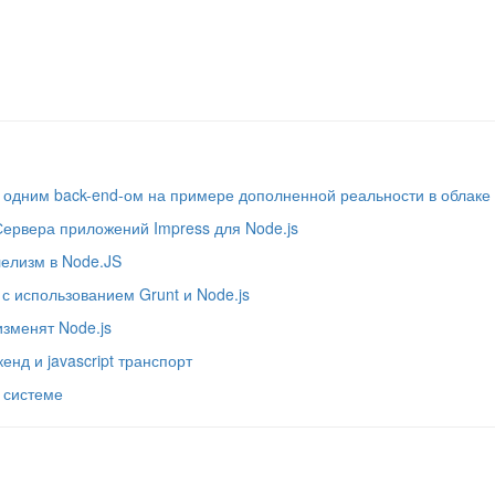
д одним back-end-ом на примере дополненной реальности в облаке
рвера приложений Impress для Node.js
лелизм в Node.JS
с использованием Grunt и Node.js
изменят Node.js
нд и javascript транспорт
й системе