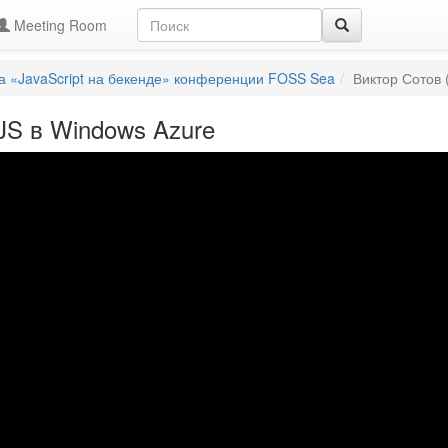
Meeting Room
а «JavaScript на бекенде» конференции FOSS Sea
Виктор Сотов 
JS в Windows Azure