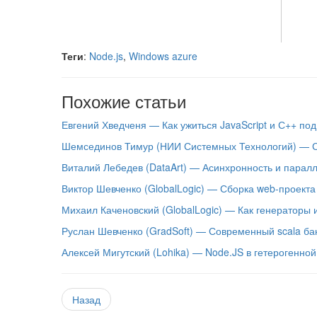
Теги
:
Node.js
,
Windows azure
Похожие статьи
Евгений Хведченя — Как ужиться JavaScript и С++ по
Шемсединов Тимур (НИИ Системных Технологий) — Се
Виталий Лебедев (DataArt) — Асинхронность и парал
Виктор Шевченко (GlobalLogic) — Сборка web-проекта 
Михаил Каченовский (GlobalLogic) — Как генераторы 
Руслан Шевченко (GradSoft) — Современный scala баке
Алексей Мигутский (Lohika) — Node.JS в гетерогенно
Назад